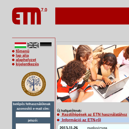
7.0
főmenü
lap alja
alaphelyzet
kijelentkezés
belépés felhasználóknak
azonosító e-mail cím:
Új hallgatóknak:
Kezdőlépések az ETN használatához
Információ az ETN-ről
jelszó:
2013-11-26
nyelvvizsga