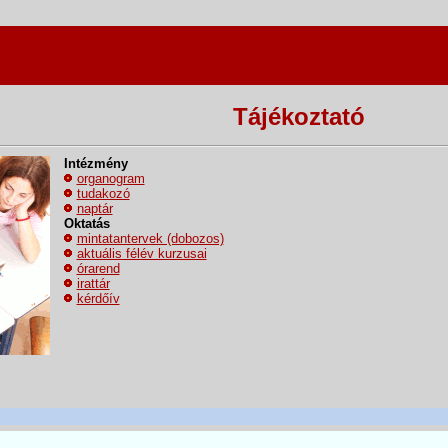
Tájékoztató
Intézmény
organogram
tudakozó
naptár
Oktatás
mintatantervek (dobozos)
aktuális félév kurzusai
órarend
irattár
kérdőív