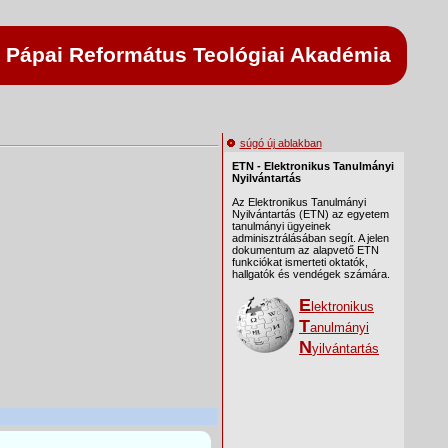
Pápai Református Teológiai Akadémia
súgó új ablakban