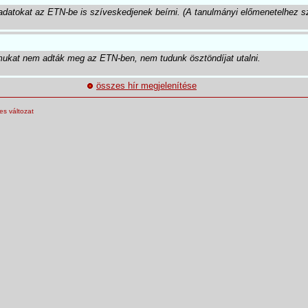
datokat az ETN-be is szíveskedjenek beírni. (A tanulmányi előmenetelhez sz
ukat nem adták meg az ETN-ben, nem tudunk ösztöndíjat utalni.
összes hír megjelenítése
s változat