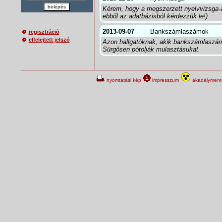
belépés
Kérem, hogy a megszerzett nyelvvizsga-a
ebből az adatbázisból kérdezzük le!)
2013-09-07
Bankszámlaszámok
regisztráció
elfelejtett jelszó
Azon hallgatóknak, akik bankszámlaszám
Sürgősen pótolják mulasztásukat.
nyomtatási kép
impresszum
akadálymente