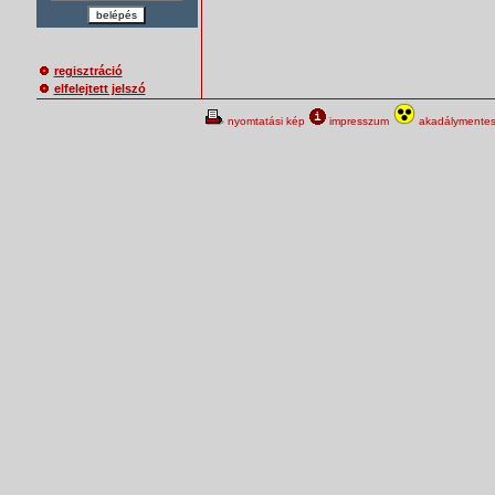
belépés
regisztráció
elfelejtett jelszó
nyomtatási kép
impresszum
akadálymentes 