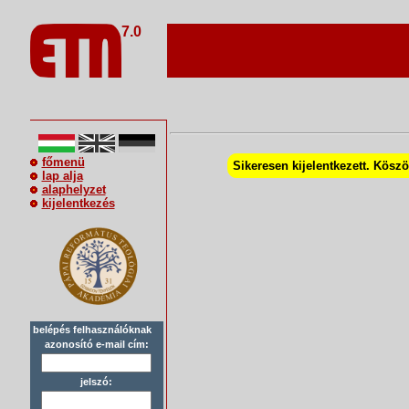
7.0
főmenü
Sikeresen kijelentkezett. Kösz
lap alja
alaphelyzet
kijelentkezés
belépés felhasználóknak
azonosító e-mail cím:
jelszó: