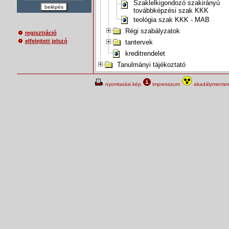
Szaklelkigondozó szakirányú
belépés
továbbképzési szak KKK
teológia szak KKK - MAB
Régi szabályzatok
regisztráció
elfelejtett jelszó
tantervek
kreditrendelet
Tanulmányi tájékoztató
nyomtatási kép
impresszum
akadálymentes 