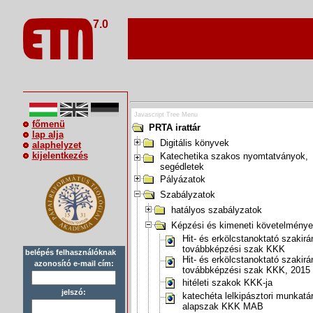
7.0
Javascript Tree Menu
főmenü
PRTA irattár
lap alja
Digitális könyvek
alaphelyzet
kijelentkezés
Katechetika szakos nyomtatványok,
segédletek
Pályázatok
Szabályzatok
hatályos szabályzatok
Képzési és kimeneti követelmény
Hit- és erkölcstanoktató szakirá
továbbképzési szak KKK
belépés felhasználóknak
Hit- és erkölcstanoktató szakirá
azonosító e-mail cím:
továbbképzési szak KKK, 2015
hitéleti szakok KKK-ja
jelszó:
katechéta lelkipásztori munkatá
alapszak KKK MAB